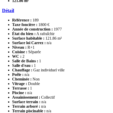
121.86 m²
Détail
Référence :
189
Taxe foncière :
1800 €
Année de construction :
1977
État du bien :
A rafraîchir
Surface habitable :
121.86 m²
Surface loi Carrez :
n/a
Niveau :
R+1
Cuisine :
Séparée
WC :
2
Salle de Bains :
1
Salle d'eau :
1
Chauffage :
Gaz individuel ville
Poêle :
n/a
Cheminée :
Non
Vitrage :
Double
Terrasse :
1
Piscine :
n/a
Assainissement :
Collectif
Surface terrain :
n/a
Terrain arboré :
n/a
Terrain piscinable :
n/a