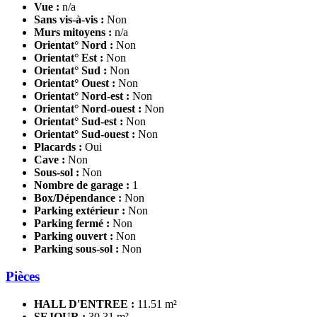
Vue :
n/a
Sans vis-à-vis :
Non
Murs mitoyens :
n/a
Orientat° Nord :
Non
Orientat° Est :
Non
Orientat° Sud :
Non
Orientat° Ouest :
Non
Orientat° Nord-est :
Non
Orientat° Nord-ouest :
Non
Orientat° Sud-est :
Non
Orientat° Sud-ouest :
Non
Placards :
Oui
Cave :
Non
Sous-sol :
Non
Nombre de garage :
1
Box/Dépendance :
Non
Parking extérieur :
Non
Parking fermé :
Non
Parking ouvert :
Non
Parking sous-sol :
Non
Pièces
HALL D'ENTREE :
11.51 m²
SEJOUR :
30.31 m²