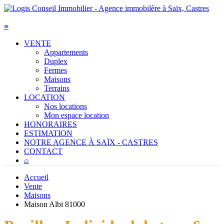
≡
VENTE
Appartements
Duplex
Fermes
Maisons
Terrains
LOCATION
Nos locations
Mon espace location
HONORAIRES
ESTIMATION
NOTRE AGENCE À SAÏX - CASTRES
CONTACT
⌕
Accueil
Vente
Maisons
Maison Albi 81000