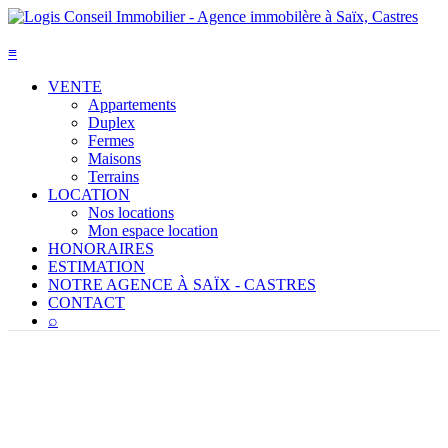
≡
VENTE
Appartements
Duplex
Fermes
Maisons
Terrains
LOCATION
Nos locations
Mon espace location
HONORAIRES
ESTIMATION
NOTRE AGENCE À SAÏX - CASTRES
CONTACT
⌕
Agence immobilière à
Castres
(81)
Saïx (81)