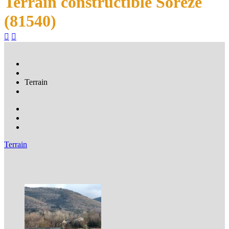
Terrain constructible Sorèze
(81540)


Terrain
Terrain